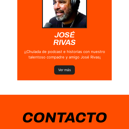
JOSÉ
RIVAS
¡¡Chulada de podcast e historias con nuestro
talentoso compadre y amigo José Rivas¡
Ver más
CONTACTO