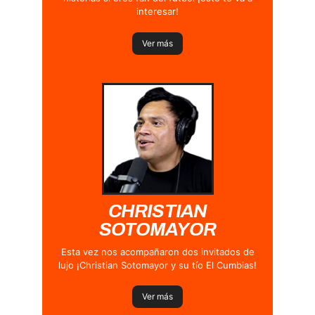
interesar!
Ver más
CHRISTIAN
SOTOMAYOR
Esta vez nos acompañaron dos invitados de
lujo ¡Christian Sotomayor y su tío El Cumbias!
Ver más