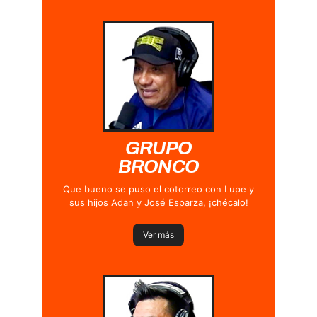
GRUPO
BRONCO
Que bueno se puso el cotorreo con Lupe y
sus hijos Adan y José Esparza, ¡chécalo!
Ver más