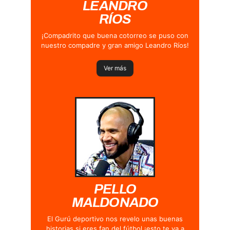
LEANDRO
RÍOS
¡Compadrito que buena cotorreo se puso con
nuestro compadre y gran amigo Leandro Ríos!
Ver más
PELLO
MALDONADO
El Gurú deportivo nos revelo unas buenas
historias si eres fan del fútbol ¡esto te va a