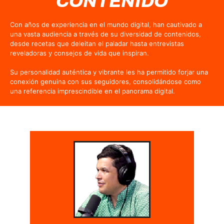
CONTENIDO
Con años de experiencia en el mundo digital, han cautivado a
una vasta audiencia a través de su diversidad de contenidos,
desde recetas que deleitan el paladar hasta entrevistas
reveladoras y consejos de vida que inspiran.
Su personalidad auténtica y vibrante les ha permitido forjar una
conexión genuina con sus seguidores, consolidándose como
una referencia imprescindible en el panorama digital.